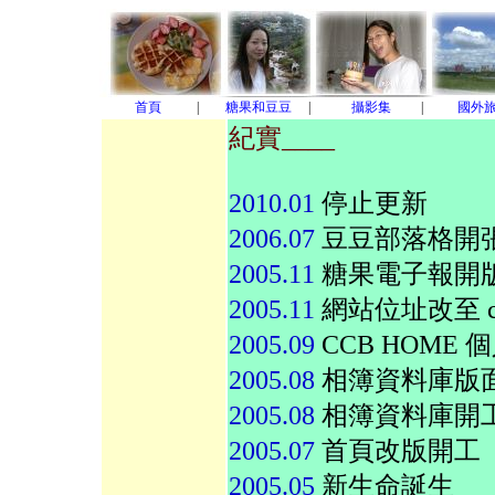
首頁
|
糖果和豆豆
|
攝影集
|
國外
紀實____
2010.01
停止更新
2006.07
豆豆部落格開
2005.11
糖果電子報開
2005.11
網站位址改至 ca
2005.09
CCB HOME
2005.08
相簿資料庫版
2005.08
相簿資料庫開
2005.07
首頁改版開工
2005.05
新生命誕生